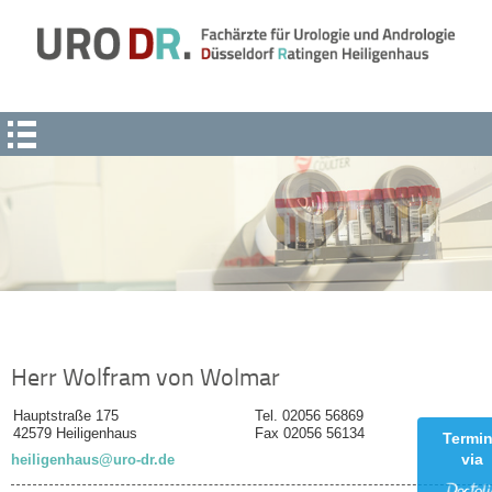
Navigation
überspringen
Herr Wolfram von Wolmar
Hauptstraße 175
Tel. 02056 56869
42579 Heiligenhaus
Fax 02056 56134
Termi
via
heiligenhaus@uro-dr.de