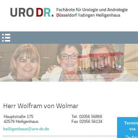
Navigation
überspringen
Herr Wolfram von Wolmar
Hauptstraße 175
Tel. 02056 56869
42579 Heiligenhaus
Fax 02056 56134
Termi
via
heiligenhaus@uro-dr.de